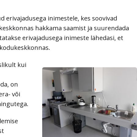
erivajadusega inimestele, kes soovivad
ökeskkonnas hakkama saamist ja suurendada
tatakse erivajadusega inimeste lähedasi, et
kodukeskkonnas.
ikult kui
da, on
ra- või
mingutega.
lemise
st