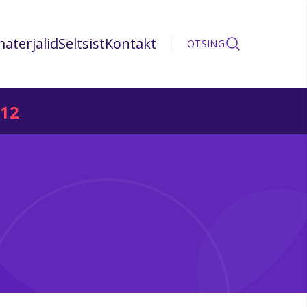
aterjalid
Seltsist
Kontakt
OTSING
12