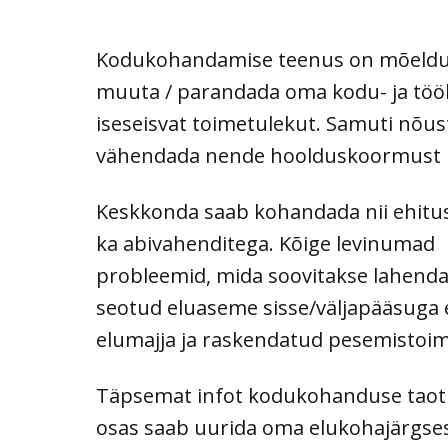
Kodukohandamise teenus on mõeldud 
muuta / parandada oma kodu- ja tö
iseseisvat toimetulekut. Samuti nõus
vähendada nende hoolduskoormust 
Keskkonda saab kohandada nii ehitusl
ka abivahenditega. Kõige levinumad
probleemid, mida soovitakse lahenda
seotud eluaseme sisse/väljapääsuga e
elumajja ja raskendatud pesemistoi
Täpsemat infot kodukohanduse taot
osas saab uurida oma elukohajärgse