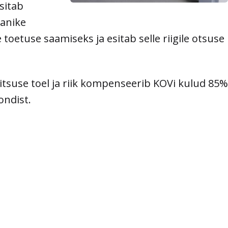
sitab
lanike
toetuse saamiseks ja esitab selle riigile otsuse
tsuse toel ja riik kompenseerib KOVi kulud 85%
ondist.