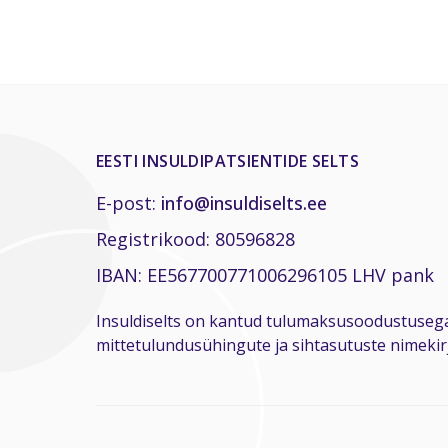
EESTI INSULDIPATSIENTIDE SELTS
E-post:
info@insuldiselts.ee
Registrikood: 80596828
IBAN: EE567700771006296105 LHV pank
Insuldiselts on kantud tulumaksusoodustuseg
mittetulundusühingute ja sihtasutuste nimekirj