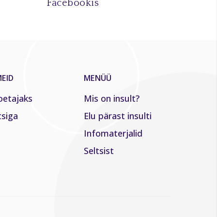
Facebookis
EID
MENÜÜ
oetajaks
Mis on insult?
tsiga
Elu pärast insulti
Infomaterjalid
Seltsist