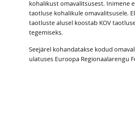
kohalikust omavalitsusest. Inimene e
taotluse kohalikule omavalitsusele. E
taotluste alusel koostab KOV taotluse 
tegemiseks.
Seejärel kohandatakse kodud omavali
ulatuses Euroopa Regionaalarengu F