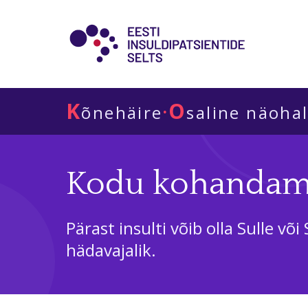
K
O
·
õnehäire
saline näoha
Kodu kohandamin
Pärast insulti võib olla Sulle 
hädavajalik.