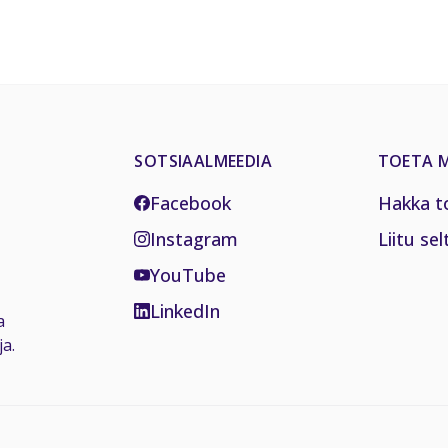
SOTSIAALMEEDIA
TOETA M
Facebook
Hakka t
Instagram
Liitu sel
YouTube
LinkedIn
a
a.