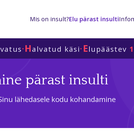
Mis on insult?
Elu pärast insulti
Infom
H
E
·
·
lvatus
alvatud käsi
lupäästev
1
e pärast insulti
või Sinu lähedasele kodu kohandamine