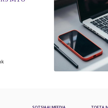
nk
SOTSIAALMEEDIA
TOETA M