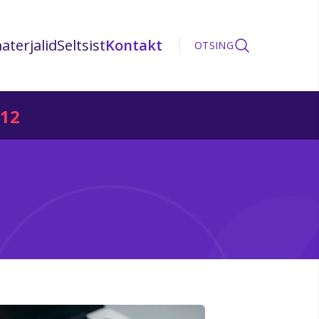
aterjalid
Seltsist
Kontakt
OTSING
12