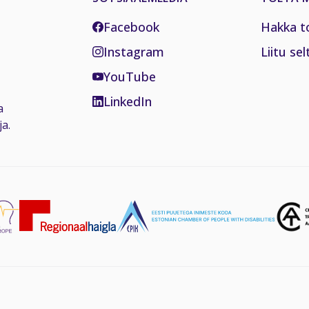
Facebook
Hakka t
Instagram
Liitu sel
YouTube
LinkedIn
a
a.