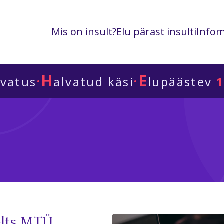
Mis on insult?
Elu pärast insulti
Infom
H
E
·
·
lvatus
alvatud käsi
lupäästev
1
elts MTÜ