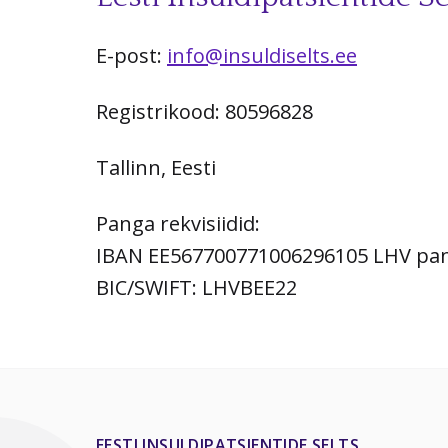
E-post:
info@insuldiselts.ee
Registrikood: 80596828
Tallinn, Eesti
Panga rekvisiidid:
IBAN EE567700771006296105 LHV pa
BIC/SWIFT: LHVBEE22
EESTI INSULDIPATSIENTIDE SELTS