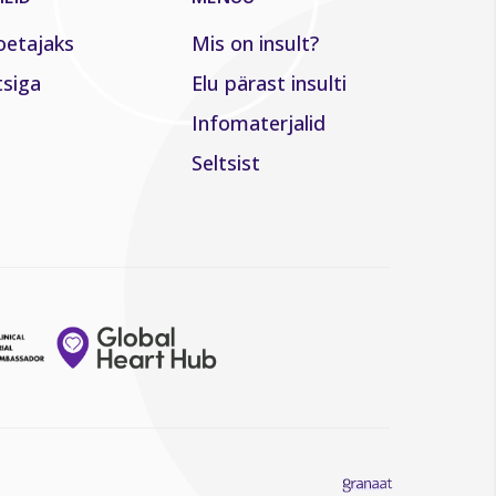
oetajaks
Mis on insult?
tsiga
Elu pärast insulti
Infomaterjalid
Seltsist