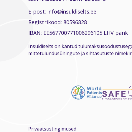
E-post:
info@insuldiselts.ee
Registrikood: 80596828
IBAN: EE567700771006296105 LHV pank
Insuldiselts on kantud tulumaksusoodustuseg
mittetulundusühingute ja sihtasutuste nimekirj
Privaatsustingimused