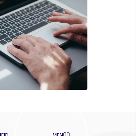
EID
MENÜÜ