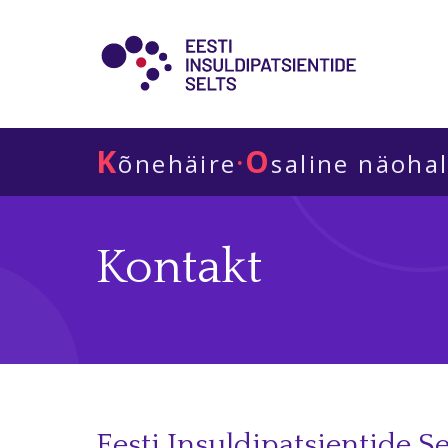
K
O
·
õnehäire
saline näoha
Kontakt
Eesti Insuldipatsientide S