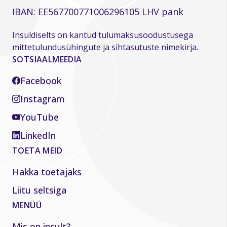
IBAN: EE567700771006296105 LHV pank
Insuldiselts on kantud tulumaksusoodustusega
mittetulundusühingute ja sihtasutuste nimekirja.
SOTSIAALMEEDIA
Facebook
Instagram
YouTube
LinkedIn
TOETA MEID
Hakka toetajaks
Liitu seltsiga
MENÜÜ
Mis on insult?