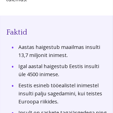
Faktid
Aastas haigestub maailmas insulti
13,7 miljonit inimest.
Igal aastal haigestub Eestis insulti
üle 4500 inimese.
Eestis esineb tööealistel inimestel
insulti palju sagedamini, kui teistes
Euroopa riikides.
Insult on raskete tagajärgedega ning