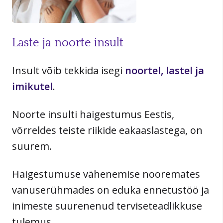
Laste ja noorte insult
Insult võib tekkida isegi
noortel, lastel ja
imikutel
.
Noorte insulti haigestumus Eestis,
võrreldes teiste riikide eakaaslastega, on
suurem.
Haigestumuse vähenemise nooremates
vanuserühmades on eduka ennetustöö ja
inimeste suurenenud terviseteadlikkuse
tulemus.