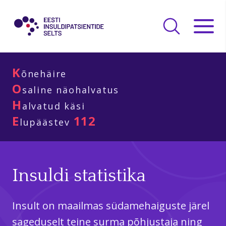
K
õnehäire
O
saline näohalvatus
H
alvatud käsi
E
112
lupäästev
Insuldi statistika
Insult on maailmas südamehaiguste järel
sageduselt teine surma põhjustaja ning