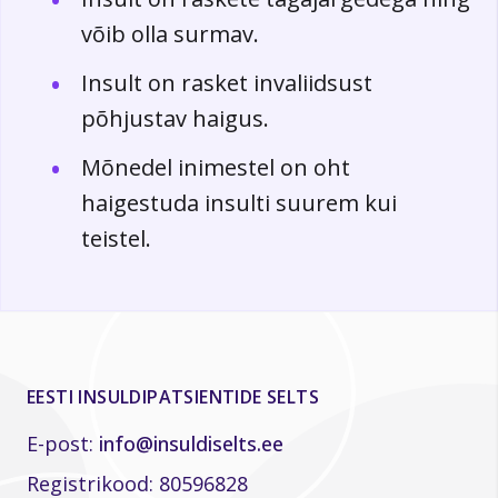
võib olla surmav.
Insult on rasket invaliidsust
põhjustav haigus.
Mõnedel inimestel on oht
haigestuda insulti suurem kui
teistel.
EESTI INSULDIPATSIENTIDE SELTS
E-post:
info@insuldiselts.ee
Registrikood: 80596828