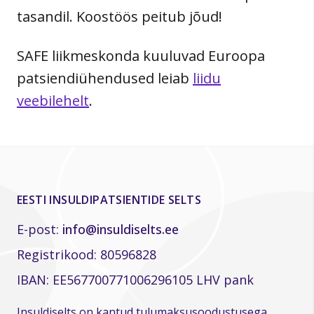
tasandil. Koostöös peitub jõud!
SAFE liikmeskonda kuuluvad Euroopa
patsiendiühendused leiab
liidu
veebilehelt
.
EESTI INSULDIPATSIENTIDE SELTS
E-post:
info@insuldiselts.ee
Registrikood: 80596828
IBAN: EE567700771006296105 LHV pank
Insuldiselts on kantud tulumaksusoodustusega