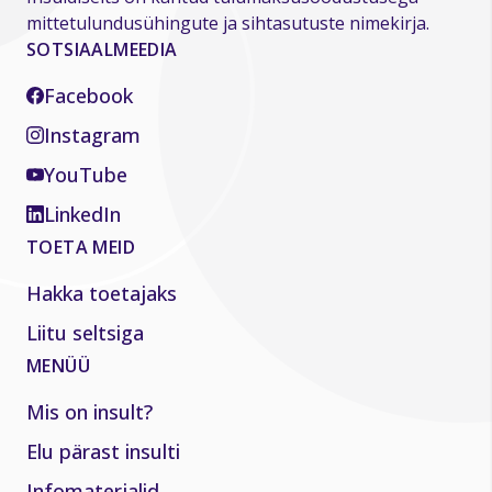
mittetulundusühingute ja sihtasutuste nimekirja.
SOTSIAALMEEDIA
Facebook
Instagram
YouTube
LinkedIn
TOETA MEID
Hakka toetajaks
Liitu seltsiga
MENÜÜ
Mis on insult?
Elu pärast insulti
Infomaterjalid