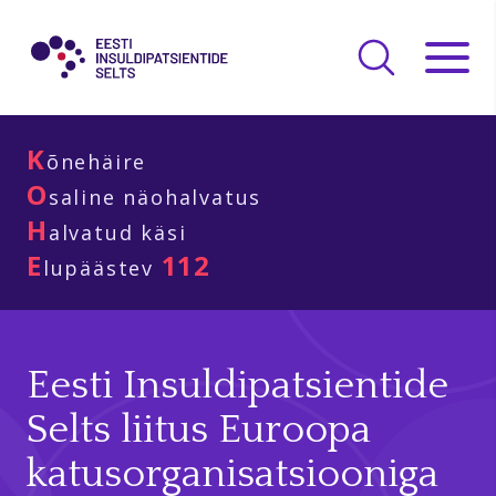
K
õnehäire
O
saline näohalvatus
H
alvatud käsi
E
112
lupäästev
Eesti Insuldipatsientide
Selts liitus Euroopa
katusorganisatsiooniga