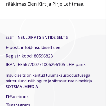
rääkimas Elen Kirt ja Pirje Lehtmaa.
EESTI INSULDIPATSIENTIDE SELTS
E-post:
info@insuldiselts.ee
Registrikood: 80596828
IBAN: EE567700771006296105 LHV pank
Insuldiselts on kantud tulumaksusoodustusega
mittetulundusühingute ja sihtasutuste nimekirja.
SOTSIAALMEEDIA
Facebook
Instagram