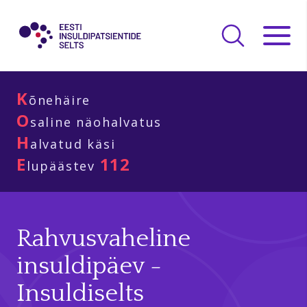
K
õnehäire
O
saline näohalvatus
H
alvatud käsi
E
112
lupäästev
Rahvusvaheline
insuldipäev -
Insuldiselts